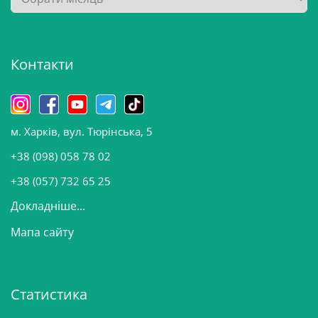
р
х
і
Контакти
в
и
н
о
м. Харків, вул. Тюрінська, 5
в
и
+38 (098) 058 78 02
н
+38 (057) 732 65 25
Докладніше...
Мапа сайту
Статистика