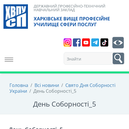
Skip
ДЕРЖАВНИЙ ПРОФЕСІЙНО-ТЕХНІЧНИЙ
НАВЧАЛЬНИЙ ЗАКЛАД
to
ХАРКІВСЬКЕ ВИЩЕ ПРОФЕСІЙНЕ
content
УЧИЛИЩЕ СФЕРИ ПОСЛУГ
Search
bt
1
Toggle navigation
Головна
/
Всі новини
/
Свято Дня Соборності
України
/
День Соборності_5
День Соборності_5