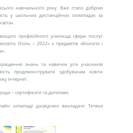
сього навчального року. Вже стало доброю
сть у шкільних дистанційних олімпіадах за
світа».
го вищого професійного училища сфери послуг
еосвіта Осінь – 2022» з предметів «Біологія і
а».
кращенню знань та навичок усіх учасників
вість продемонструвати здобувачам освіти
жу Інтернет.
роди – сертифікати та дипломи.
лайн олімпіаді досвідчені викладачі: Тетяна