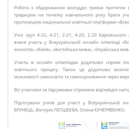
Робота з обдарованою молоддю триває протягом в
традицією на початку навчального року брати уча
пропозицією національної освітньої платформи «Всео
Учні груп 4-22, 4-21, 2-21, 4-20, 2-20 Харківсько
взяли участь у Всеукраїнській онлайн олімпіаді «Вс
екологія», «Хімія», «Англійська мова», «Українська мов
Участь в онлайн олімпіадах додатково сприяє по
освітнього процесу. Також це додаткова можли
можливості самоосвіти та самооцінювання через мере
Всі учасники за підсумками отримали відповідні наго
Підготували учнів для участі у Всеукраїнській он
БРУНЕЦЬ, Вікторія ЛЕПШЕЄВА, Олена КУЧЕРЯВЕНКО.