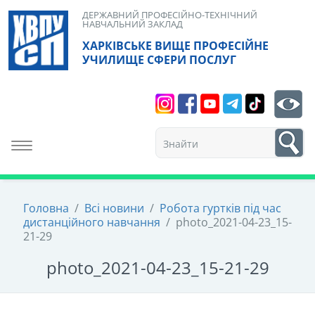
Skip
ДЕРЖАВНИЙ ПРОФЕСІЙНО-ТЕХНІЧНИЙ
НАВЧАЛЬНИЙ ЗАКЛАД
to
ХАРКІВСЬКЕ ВИЩЕ ПРОФЕСІЙНЕ
content
УЧИЛИЩЕ СФЕРИ ПОСЛУГ
Search
bt
1
Toggle navigation
Головна
/
Всі новини
/
Робота гуртків під час
дистанційного навчання
/
photo_2021-04-23_15-
21-29
photo_2021-04-23_15-21-29