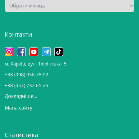
А
р
х
і
Контакти
в
и
н
о
м. Харків, вул. Тюрінська, 5
в
и
+38 (098) 058 78 02
н
+38 (057) 732 65 25
Докладніше...
Мапа сайту
Статистика