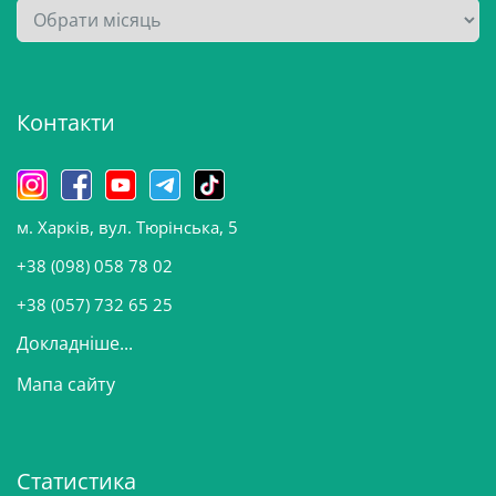
А
р
х
і
Контакти
в
и
н
о
м. Харків, вул. Тюрінська, 5
в
и
+38 (098) 058 78 02
н
+38 (057) 732 65 25
Докладніше...
Мапа сайту
Статистика