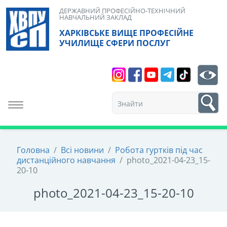
Skip
ДЕРЖАВНИЙ ПРОФЕСІЙНО-ТЕХНІЧНИЙ
НАВЧАЛЬНИЙ ЗАКЛАД
to
ХАРКІВСЬКЕ ВИЩЕ ПРОФЕСІЙНЕ
content
УЧИЛИЩЕ СФЕРИ ПОСЛУГ
Search
bt
1
Toggle navigation
Головна
/
Всі новини
/
Робота гуртків під час
дистанційного навчання
/
photo_2021-04-23_15-
20-10
photo_2021-04-23_15-20-10