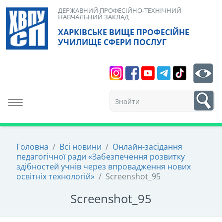
Skip
ДЕРЖАВНИЙ ПРОФЕСІЙНО-ТЕХНІЧНИЙ
НАВЧАЛЬНИЙ ЗАКЛАД
to
ХАРКІВСЬКЕ ВИЩЕ ПРОФЕСІЙНЕ
content
УЧИЛИЩЕ СФЕРИ ПОСЛУГ
Search
bt
1
Toggle navigation
Головна
/
Всі новини
/
Онлайн-засідання
педагогічної ради «Забезпечення розвитку
здібностей учнів через впровадження нових
освітніх технологій»
/
Screenshot_95
Screenshot_95