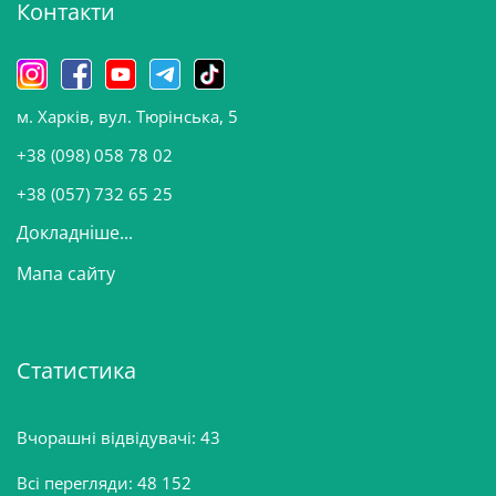
Контакти
в
и
н
о
м. Харків, вул. Тюрінська, 5
в
и
+38 (098) 058 78 02
н
+38 (057) 732 65 25
Докладніше...
Мапа сайту
Статистика
Вчорашні відвідувачі:
43
Всі перегляди:
48 152