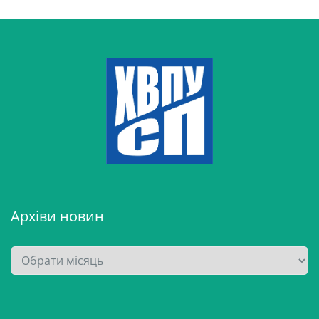
Архіви новин
А
р
х
і