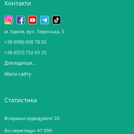
Контакти
в
и
н
о
м. Харків, вул. Тюрінська, 5
в
и
+38 (098) 058 78 02
н
+38 (057) 732 65 25
Докладніше...
Мапа сайту
Статистика
Вчорашні відвідувачі:
33
Всі перегляди:
47 999