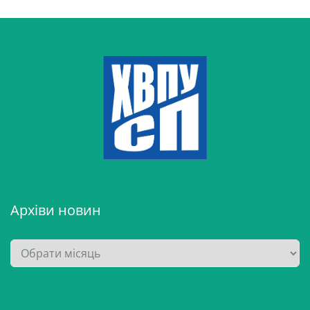
Архіви новин
А
р
х
і