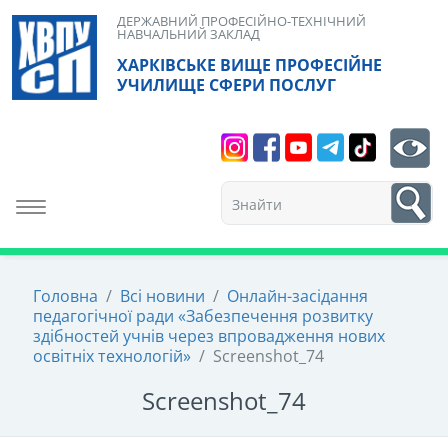
Skip
ДЕРЖАВНИЙ ПРОФЕСІЙНО-ТЕХНІЧНИЙ
НАВЧАЛЬНИЙ ЗАКЛАД
to
ХАРКІВСЬКЕ ВИЩЕ ПРОФЕСІЙНЕ
content
УЧИЛИЩЕ СФЕРИ ПОСЛУГ
Search
bt
1
Toggle navigation
Головна
/
Всі новини
/
Онлайн-засідання
педагогічної ради «Забезпечення розвитку
здібностей учнів через впровадження нових
освітніх технологій»
/
Screenshot_74
Screenshot_74