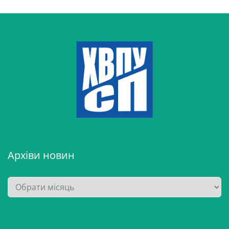
Архіви новин
А
р
х
і