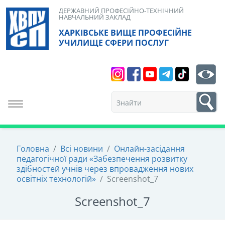
Skip
ДЕРЖАВНИЙ ПРОФЕСІЙНО-ТЕХНІЧНИЙ
НАВЧАЛЬНИЙ ЗАКЛАД
to
ХАРКІВСЬКЕ ВИЩЕ ПРОФЕСІЙНЕ
content
УЧИЛИЩЕ СФЕРИ ПОСЛУГ
Search
bt
1
Toggle navigation
Головна
/
Всі новини
/
Онлайн-засідання
педагогічної ради «Забезпечення розвитку
здібностей учнів через впровадження нових
освітніх технологій»
/
Screenshot_7
Screenshot_7