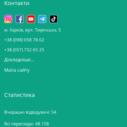
Контакти
в
и
н
о
м. Харків, вул. Тюрінська, 5
в
и
+38 (098) 058 78 02
н
+38 (057) 732 65 25
Докладніше...
Мапа сайту
Статистика
Вчорашні відвідувачі:
54
Всі перегляди:
48 158