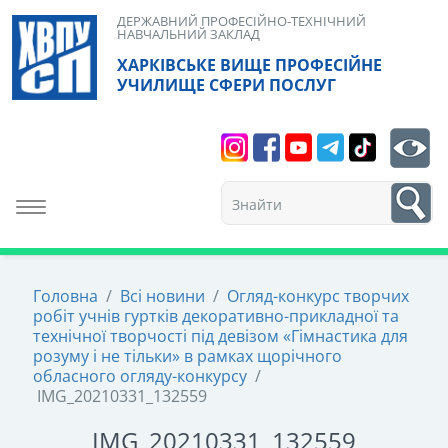
Skip
ДЕРЖАВНИЙ ПРОФЕСІЙНО-ТЕХНІЧНИЙ
НАВЧАЛЬНИЙ ЗАКЛАД
to
ХАРКІВСЬКЕ ВИЩЕ ПРОФЕСІЙНЕ
content
УЧИЛИЩЕ СФЕРИ ПОСЛУГ
Search
bt
1
Toggle navigation
Головна
/
Всі новини
/
Огляд-конкурс творчих
робіт учнів гуртків декоративно-прикладної та
технічної творчості під девізом «Гімнастика для
розуму і не тільки» в рамках щорічного
обласного огляду-конкурсу
/
IMG_20210331_132559
IMG_20210331_132559