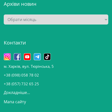
Архіви новин
А
р
х
і
Контакти
в
и
н
о
м. Харків, вул. Тюрінська, 5
в
и
+38 (098) 058 78 02
н
+38 (057) 732 65 25
Докладніше...
Мапа сайту