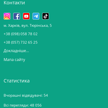
Контакти
в
и
н
о
м. Харків, вул. Тюрінська, 5
в
и
+38 (098) 058 78 02
н
+38 (057) 732 65 25
Докладніше...
Мапа сайту
Статистика
Вчорашні відвідувачі:
54
Всі перегляди:
48 056