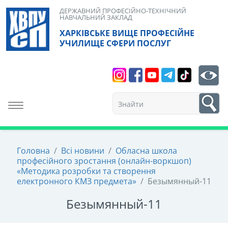
Skip
ДЕРЖАВНИЙ ПРОФЕСІЙНО-ТЕХНІЧНИЙ
НАВЧАЛЬНИЙ ЗАКЛАД
to
ХАРКІВСЬКЕ ВИЩЕ ПРОФЕСІЙНЕ
content
УЧИЛИЩЕ СФЕРИ ПОСЛУГ
Search
bt
1
Toggle navigation
Головна
/
Всі новини
/
Обласна школа
професійного зростання (онлайн-воркшоп)
«Методика розробки та створення
електронного КМЗ предмета»
/
Безымянный-11
Безымянный-11