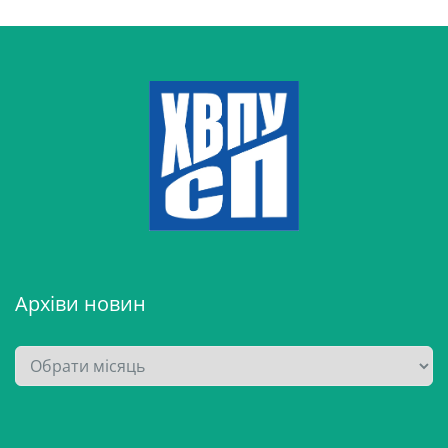
Архіви новин
А
р
х
і