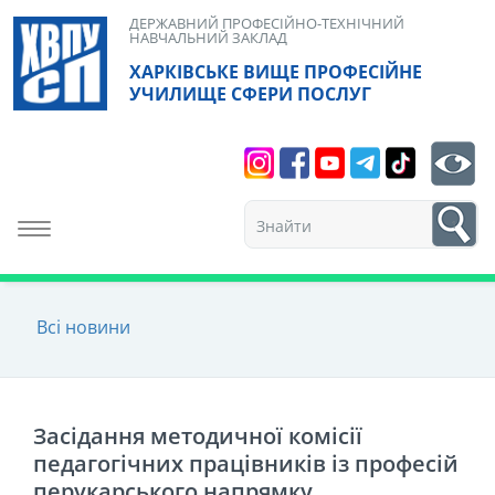
Skip
ДЕРЖАВНИЙ ПРОФЕСІЙНО-ТЕХНІЧНИЙ
НАВЧАЛЬНИЙ ЗАКЛАД
to
ХАРКІВСЬКЕ ВИЩЕ ПРОФЕСІЙНЕ
content
УЧИЛИЩЕ СФЕРИ ПОСЛУГ
Search
bt
1
Toggle navigation
Всі новини
Засідання методичної комісії
педагогічних працівників із професій
перукарського напрямку