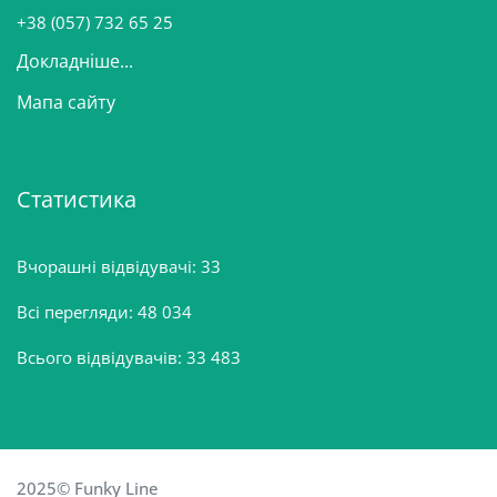
н
+38 (057) 732 65 25
Докладніше...
Мапа сайту
Статистика
Вчорашні відвідувачі:
33
Всі перегляди:
48 034
Всього відвідувачів:
33 483
2025© Funky Line