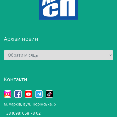
Архіви новин
А
р
х
і
Контакти
в
и
н
о
м. Харків, вул. Тюрінська, 5
в
и
+38 (098) 058 78 02