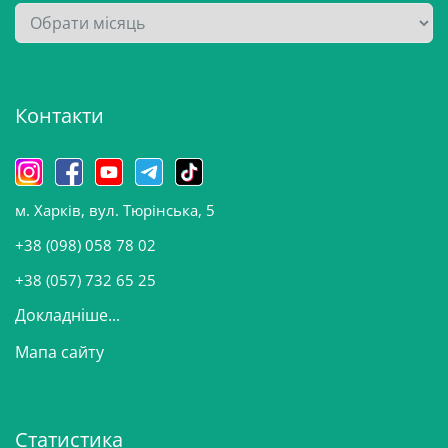
А
р
х
і
Контакти
в
и
н
о
м. Харків, вул. Тюрінська, 5
в
и
+38 (098) 058 78 02
н
+38 (057) 732 65 25
Докладніше...
Мапа сайту
Статистика