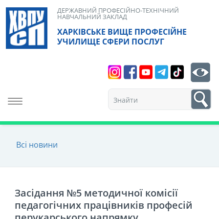
Skip
ДЕРЖАВНИЙ ПРОФЕСІЙНО-ТЕХНІЧНИЙ
НАВЧАЛЬНИЙ ЗАКЛАД
to
ХАРКІВСЬКЕ ВИЩЕ ПРОФЕСІЙНЕ
content
УЧИЛИЩЕ СФЕРИ ПОСЛУГ
Search
bt
1
Toggle navigation
Всі новини
Засідання №5 методичної комісії
педагогічних працівників професій
перукарського напрямку