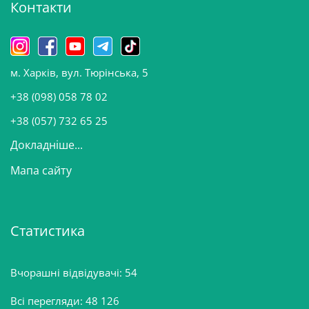
Контакти
в
и
н
о
м. Харків, вул. Тюрінська, 5
в
и
+38 (098) 058 78 02
н
+38 (057) 732 65 25
Докладніше...
Мапа сайту
Статистика
Вчорашні відвідувачі:
54
Всі перегляди:
48 126