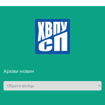
Архіви новин
А
р
х
і