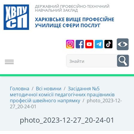
Skip
ДЕРЖАВНИЙ ПРОФЕСІЙНО-ТЕХНІЧНИЙ
НАВЧАЛЬНИЙ ЗАКЛАД
to
ХАРКІВСЬКЕ ВИЩЕ ПРОФЕСІЙНЕ
content
УЧИЛИЩЕ СФЕРИ ПОСЛУГ
Search
bt
1
Toggle navigation
Головна
/
Всі новини
/
Засідання №5
методичної комісії педагогічних працівників
професій швейного напрямку
/
photo_2023-12-
27_20-24-01
photo_2023-12-27_20-24-01