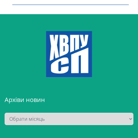
Архіви новин
А
р
х