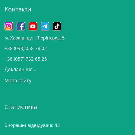
і
Контакти
в
и
н
о
м. Харків, вул. Тюрінська, 5
в
и
+38 (098) 058 78 02
н
+38 (057) 732 65 25
Докладніше...
Мапа сайту
Статистика
Вчорашні відвідувачі:
43