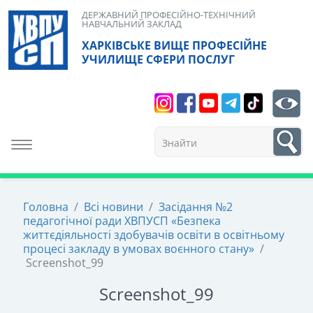
Skip
ДЕРЖАВНИЙ ПРОФЕСІЙНО-ТЕХНІЧНИЙ
НАВЧАЛЬНИЙ ЗАКЛАД
to
ХАРКІВСЬКЕ ВИЩЕ ПРОФЕСІЙНЕ
content
УЧИЛИЩЕ СФЕРИ ПОСЛУГ
Search
bt
1
Toggle navigation
Головна
/
Всі новини
/
Засідання №2
педагогічної ради ХВПУСП «Безпека
життєдіяльності здобувачів освіти в освітньому
процесі закладу в умовах воєнного стану»
/
Screenshot_99
Screenshot_99