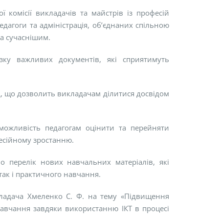
 комісії викладачів та майстрів із професій
едагоги та адміністрація, об’єднаних спільною
а сучаснішим.
зку важливих документів, які сприятимуть
д, що дозволить викладачам ділитися досвідом
 можливість педагогам оцінити та перейняти
есійному зростанню.
о перелік нових навчальних матеріалів, які
так і практичного навчання.
ладача Хмеленко С. Ф. на тему «Підвищення
 навчання завдяки використанню ІКТ в процесі