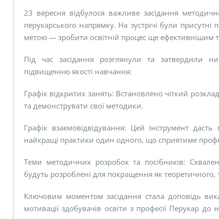
23 вересня відбулося важливе засідання методичної
перукарського напрямку. На зустрічі були присутні п
метою — зробити освітній процес ще ефективнішим т
Під час засідання розглянули та затвердили ни
підвищенню якості навчання:
Графік відкритих занять: Встановлено чіткий розкла
та демонструвати свої методики.
Графік взаємовідвідування: Цей інструмент дасть
найкращі практики один одного, що сприятиме проф
Теми методичних розробок та посібників: Схвален
будуть розроблені для покращення як теоретичного, 
Ключовим моментом засідання стала доповідь вик
мотивації здобувачів освіти з професії Перукар до