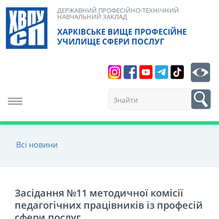
Skip
ДЕРЖАВНИЙ ПРОФЕСІЙНО-ТЕХНІЧНИЙ
НАВЧАЛЬНИЙ ЗАКЛАД
to
ХАРКІВСЬКЕ ВИЩЕ ПРОФЕСІЙНЕ
content
УЧИЛИЩЕ СФЕРИ ПОСЛУГ
Search
bt
1
Toggle navigation
Всі новини
Засідання №11 методичної комісії
педагогічних працівників із професій
сфери послуг