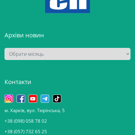
Архіви новин
А
р
х
і
Контакти
в
и
н
о
м. Харків, вул. Тюрінська, 5
в
и
+38 (098) 058 78 02
н
+38 (057) 732 65 25