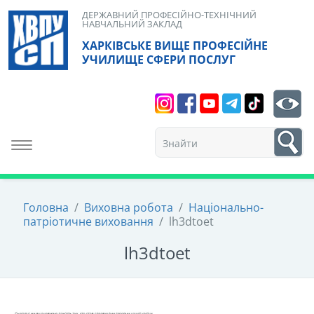
Skip
ДЕРЖАВНИЙ ПРОФЕСІЙНО-ТЕХНІЧНИЙ
НАВЧАЛЬНИЙ ЗАКЛАД
to
ХАРКІВСЬКЕ ВИЩЕ ПРОФЕСІЙНЕ
content
УЧИЛИЩЕ СФЕРИ ПОСЛУГ
Search
bt
1
Toggle navigation
Головна
/
Виховна робота
/
Національно-
патріотичне виховання
/
lh3dtoet
lh3dtoet