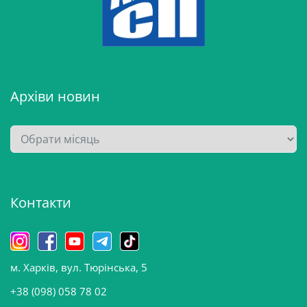
Архіви новин
А
р
х
і
Контакти
в
и
н
о
м. Харків, вул. Тюрінська, 5
в
и
+38 (098) 058 78 02
н