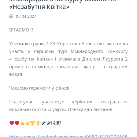
«Незабутня Квітка»
07.04.2024
ВІТАЄМО!!!
Ученицю групи 7-23 Корнієнко Анастасію, яка взяла
участь у першому турі Міжнародного конкурсу
«Незабутня Квітка» і отримала Диплом Лауреата 2
премії в номінації «аматори», жанр – естрадний
вокал!
Чекаємо перемоги у фіналі.
Підготував учасницю керівник театрально-
вокально гуртка «Сузір’я» Олександр Антонов.
https://www.facebook.com/groups/905749128220105