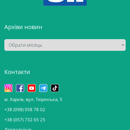
Архіви новин
А
р
х
і
Контакти
в
и
н
о
м. Харків, вул. Тюрінська, 5
в
и
+38 (098) 058 78 02
н
+38 (057) 732 65 25
Докладніше...