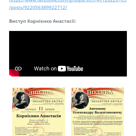
/posts/922056389922712/
Виступ Корнієнко Анастасії: