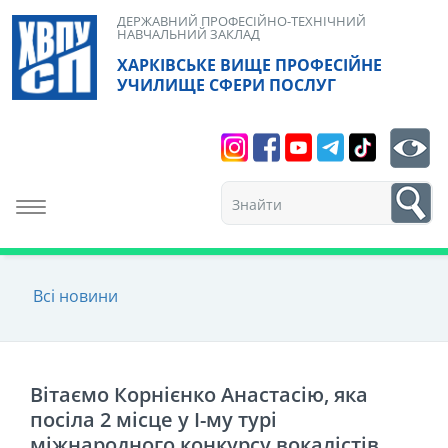
Skip
ДЕРЖАВНИЙ ПРОФЕСІЙНО-ТЕХНІЧНИЙ
НАВЧАЛЬНИЙ ЗАКЛАД
to
ХАРКІВСЬКЕ ВИЩЕ ПРОФЕСІЙНЕ
content
УЧИЛИЩЕ СФЕРИ ПОСЛУГ
Search
bt
1
Toggle navigation
Всі новини
Вітаємо Корнієнко Анастасію, яка
посіла 2 місце у І-му турі
міжнародного конкурсу вокалістів