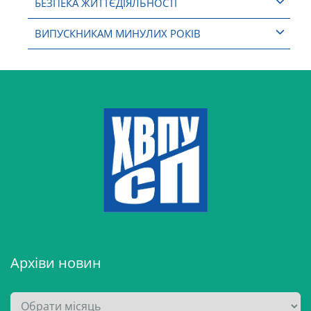
БЕЗПЕКА ЖИТТЄДІЯЛЬНОСТІ
ВИПУСКНИКАМ МИНУЛИХ РОКІВ
Архіви новин
А