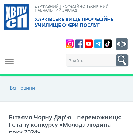
Skip
ДЕРЖАВНИЙ ПРОФЕСІЙНО-ТЕХНІЧНИЙ
НАВЧАЛЬНИЙ ЗАКЛАД
to
ХАРКІВСЬКЕ ВИЩЕ ПРОФЕСІЙНЕ
content
УЧИЛИЩЕ СФЕРИ ПОСЛУГ
Search
bt
1
Toggle navigation
Всі новини
Вітаємо Чорну Дар’ю – переможницю
I етапу конкурсу «Молода людина
року 2024»