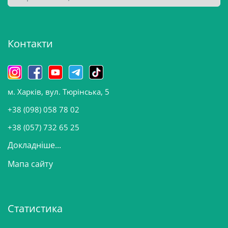
р
х
і
Контакти
в
и
н
о
м. Харків, вул. Тюрінська, 5
в
и
+38 (098) 058 78 02
н
+38 (057) 732 65 25
Докладніше...
Мапа сайту
Статистика