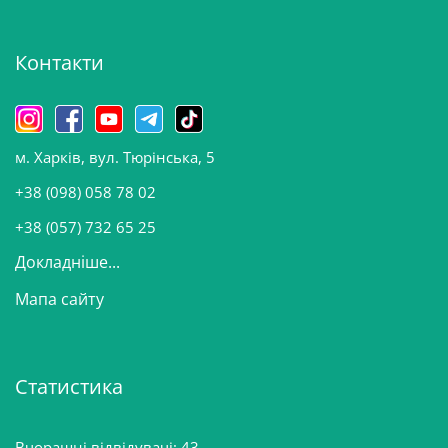
х
і
Контакти
в
и
н
о
м. Харків, вул. Тюрінська, 5
в
и
+38 (098) 058 78 02
н
+38 (057) 732 65 25
Докладніше...
Мапа сайту
Статистика
Вчорашні відвідувачі:
43