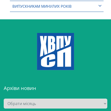
ВИПУСКНИКАМ МИНУЛИХ РОКІВ
Архіви новин
А
р