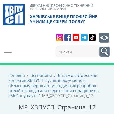
Skip
ДЕРЖАВНИЙ ПРОФЕСІЙНО-ТЕХНІЧНИЙ
НАВЧАЛЬНИЙ ЗАКЛАД
to
ХАРКІВСЬКЕ ВИЩЕ ПРОФЕСІЙНЕ
content
УЧИЛИЩЕ СФЕРИ ПОСЛУГ
Search
bt
1
Toggle navigation
Головна
/
Всі новини
/
Вітаємо авторський
колектив ХВПУСП з успішною участю в
обласному вернісажі методичних розробок
онлайн-заходів для педагогічних працівників
«Мої ноу-хау»!
/
МР_ХВПУСП_Страница_12
МР_ХВПУСП_Страница_12