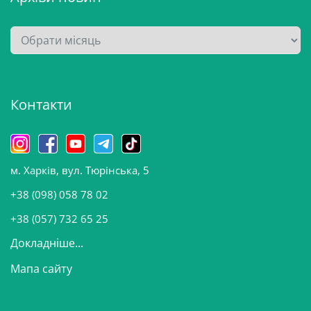
А
р
х
і
Контакти
в
и
н
о
м. Харків, вул. Тюрінська, 5
в
и
+38 (098) 058 78 02
н
+38 (057) 732 65 25
Докладніше...
Мапа сайту