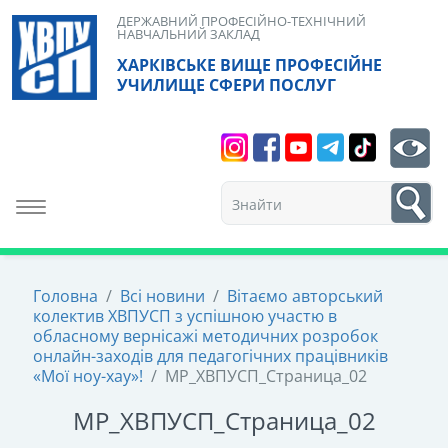
Skip
ДЕРЖАВНИЙ ПРОФЕСІЙНО-ТЕХНІЧНИЙ
НАВЧАЛЬНИЙ ЗАКЛАД
to
ХАРКІВСЬКЕ ВИЩЕ ПРОФЕСІЙНЕ
content
УЧИЛИЩЕ СФЕРИ ПОСЛУГ
Search
bt
1
Toggle navigation
Головна
/
Всі новини
/
Вітаємо авторський
колектив ХВПУСП з успішною участю в
обласному вернісажі методичних розробок
онлайн-заходів для педагогічних працівників
«Мої ноу-хау»!
/
МР_ХВПУСП_Страница_02
МР_ХВПУСП_Страница_02