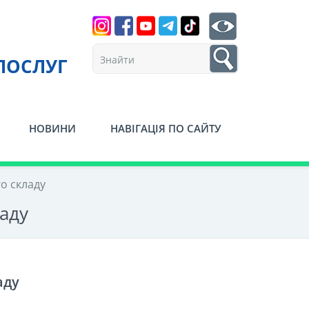
Search
btn search
1
ПОСЛУГ
НОВИНИ
НАВІГАЦІЯ ПО САЙТУ
о складу
аду
аду