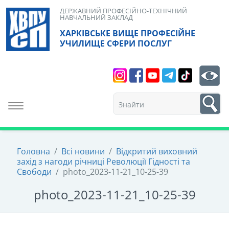
Skip
ДЕРЖАВНИЙ ПРОФЕСІЙНО-ТЕХНІЧНИЙ
НАВЧАЛЬНИЙ ЗАКЛАД
to
ХАРКІВСЬКЕ ВИЩЕ ПРОФЕСІЙНЕ
content
УЧИЛИЩЕ СФЕРИ ПОСЛУГ
Search
bt
1
Toggle navigation
Головна
/
Всі новини
/
Відкритий виховний
захід з нагоди річниці Революції Гідності та
Свободи
/
photo_2023-11-21_10-25-39
photo_2023-11-21_10-25-39