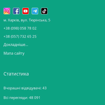
и
н
о
м. Харків, вул. Тюрінська, 5
в
и
+38 (098) 058 78 02
н
+38 (057) 732 65 25
Докладніше...
Мапа сайту
Статистика
Вчорашні відвідувачі:
43
Всі перегляди:
48 091