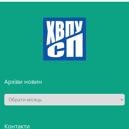
Архіви новин
А
р
х
і
Контакти
в