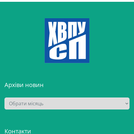
Архіви новин
А
р
х
і
Контакти
в