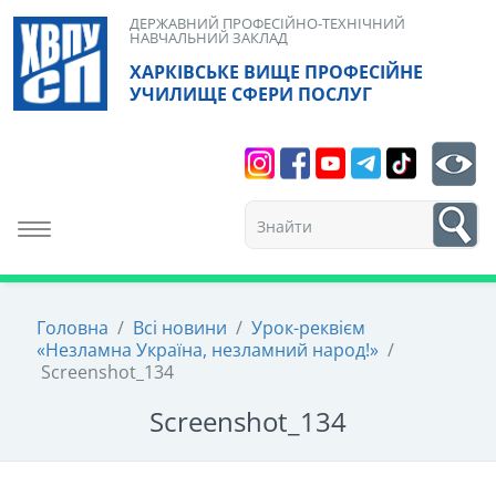
Skip
ДЕРЖАВНИЙ ПРОФЕСІЙНО-ТЕХНІЧНИЙ
НАВЧАЛЬНИЙ ЗАКЛАД
to
ХАРКІВСЬКЕ ВИЩЕ ПРОФЕСІЙНЕ
content
УЧИЛИЩЕ СФЕРИ ПОСЛУГ
Search
bt
1
Toggle navigation
Головна
/
Всі новини
/
Урок-реквієм
«Незламна Україна, незламний народ!»
/
Screenshot_134
Screenshot_134