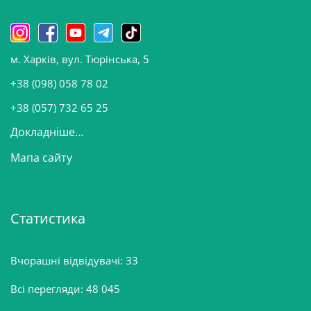
и
н
о
м. Харків, вул. Тюрінська, 5
в
и
+38 (098) 058 78 02
н
+38 (057) 732 65 25
Докладніше...
Мапа сайту
Статистика
Вчорашні відвідувачі:
33
Всі перегляди:
48 045