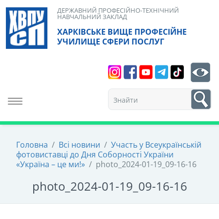
Skip
ДЕРЖАВНИЙ ПРОФЕСІЙНО-ТЕХНІЧНИЙ
НАВЧАЛЬНИЙ ЗАКЛАД
to
ХАРКІВСЬКЕ ВИЩЕ ПРОФЕСІЙНЕ
content
УЧИЛИЩЕ СФЕРИ ПОСЛУГ
Search
bt
1
Toggle navigation
Головна
/
Всі новини
/
Участь у Всеукраїнській
фотовиставці до Дня Соборності України
«Україна – це ми!»
/
photo_2024-01-19_09-16-16
photo_2024-01-19_09-16-16