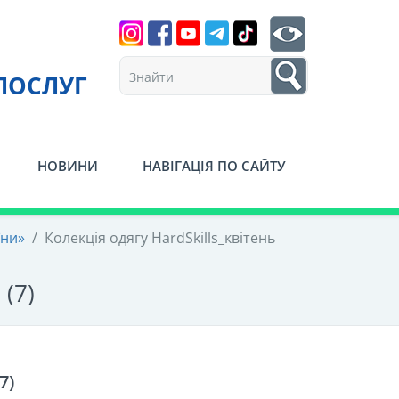
Search
btn search
1
ПОСЛУГ
НОВИНИ
НАВІГАЦІЯ ПО САЙТУ
їни»
/
Колекція одягу HardSkills_квітень
 (7)
7)