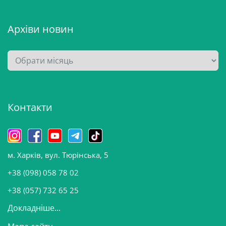
Архіви новин
А
р
х
і
Контакти
в
и
н
о
м. Харків, вул. Тюрінська, 5
в
и
+38 (098) 058 78 02
н
+38 (057) 732 65 25
Докладніше...