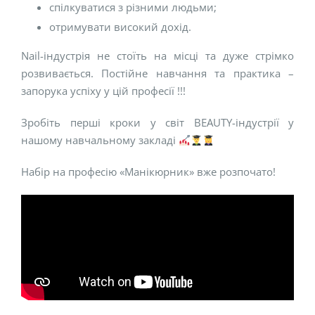
спілкуватися з різними людьми;
отримувати високий дохід.
Nail-індустрія не стоїть на місці та дуже стрімко
розвивається. Постійне навчання та практика –
запорука успіху у цій професії !!!
Зробіть перші кроки у світ BEAUTY-індустрії у
нашому навчальному закладі
Набір на професію «Манікюрник» вже розпочато!