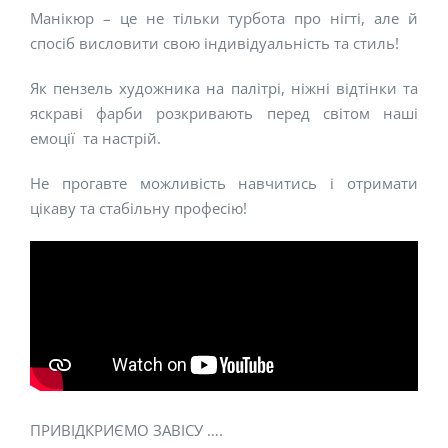
Манікюр – це не тільки турбота про нігті, але й
спосіб висловити свою індивідуальність та стиль!
Як пензель художника на палітрі, ніжні відтінки та
яскраві фарби розкривають перед світом наші
емоції та настрій.
Не прогавте можливість навчитись і отримати
цікаву та стабільну професію!
ПРИВІДКРИЄМО ЗАВІСУ ….