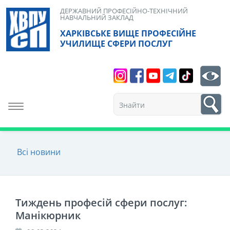
Skip
ДЕРЖАВНИЙ ПРОФЕСІЙНО-ТЕХНІЧНИЙ
НАВЧАЛЬНИЙ ЗАКЛАД
to
ХАРКІВСЬКЕ ВИЩЕ ПРОФЕСІЙНЕ
content
УЧИЛИЩЕ СФЕРИ ПОСЛУГ
Search
bt
1
Toggle navigation
Всі новини
Тиждень професій сфери послуг:
Манікюрник