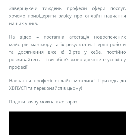
Завершуючи тиждень професій сфери послуг,
хочемо привідкрити завісу про онлайн навчання
наших учнів.
На відео – поетапна атестація новоспечених
майстрів манікюру та їх результати. Перші роботи
та досягнення вже є! Вірте у себе, постійно
розвивайтесь – і ви обов’язково досягнете успіхів у
професії.
Навчання професії онлайн можливе! Приходь до
ХВПУСП та переконайся в цьому!
Подати заяву можна вже зараз.