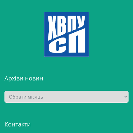
Архіви новин
А
р
х
і
Контакти
в
и