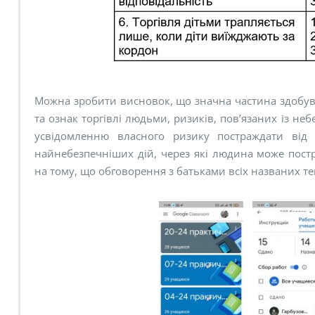
Можна зробити висновок, що значна частина здобувач
та ознак торгівлі людьми, ризиків, пов’язаних із н
усвідомленню власного ризику постраждати від т
найнебезпечніших дій, через які людина може пост
на тому, що обговорення з батьками всіх названих те