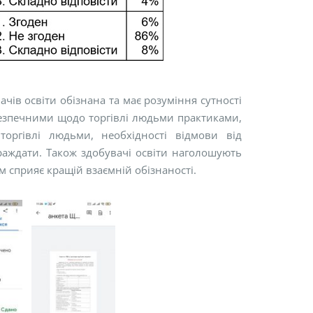
ів освіти обізнана та має розуміння сутності
ебезпечними щодо торгівлі людьми практиками,
оргівлі людьми, необхідності відмови від
раждати. Також здобувачі освіти наголошують
м сприяє кращій взаємній обізнаності.