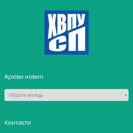
Архіви новин
А
р
х
і
Контакти
в
и