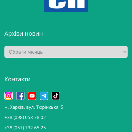
Архіви новин
А
р
х
і
Контакти
в
и
н
о
м. Харків, вул. Тюрінська, 5
в
и
+38 (098) 058 78 02
н
+38 (057) 732 65 25