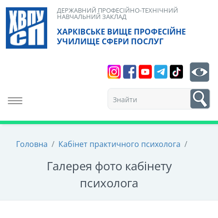
Skip
ДЕРЖАВНИЙ ПРОФЕСІЙНО-ТЕХНІЧНИЙ
НАВЧАЛЬНИЙ ЗАКЛАД
to
ХАРКІВСЬКЕ ВИЩЕ ПРОФЕСІЙНЕ
content
УЧИЛИЩЕ СФЕРИ ПОСЛУГ
Search
bt
1
Toggle navigation
Головна
/
Кабінет практичного психолога
/
Галерея фото кабінету
психолога