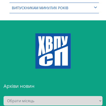
ВИПУСКНИКАМ МИНУЛИХ РОКІВ
Архіви новин
А
р