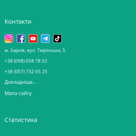
х
і
Контакти
в
и
н
о
м. Харків, вул. Тюрінська, 5
в
и
+38 (098) 058 78 02
н
+38 (057) 732 65 25
Докладніше...
Мапа сайту
Статистика