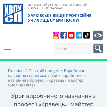
Skip
ДЕРЖАВНИЙ ПРОФЕСІЙНО-ТЕХНІЧНИЙ
НАВЧАЛЬНИЙ ЗАКЛАД
to
ХАРКІВСЬКЕ ВИЩЕ ПРОФЕСІЙНЕ
content
УЧИЛИЩЕ СФЕРИ ПОСЛУГ
Search
bt
1
Toggle navigation
Головна
/
Освітній процес
/
Виробниче
навчання і практика
/
Урок виробничого
навчання з професії «Кравець»_майстер
Смоліна НЮ (1)
Урок виробничого навчання з
професії «Кравець»_майстер