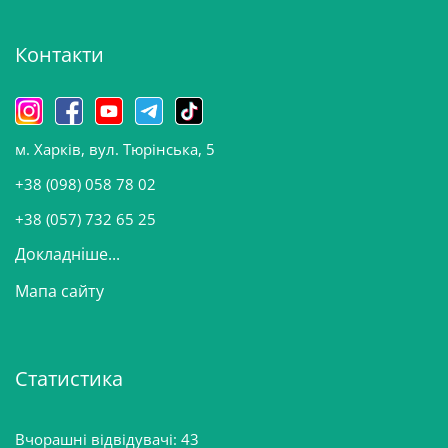
х
і
Контакти
в
и
н
о
м. Харків, вул. Тюрінська, 5
в
и
+38 (098) 058 78 02
н
+38 (057) 732 65 25
Докладніше...
Мапа сайту
Статистика
Вчорашні відвідувачі:
43