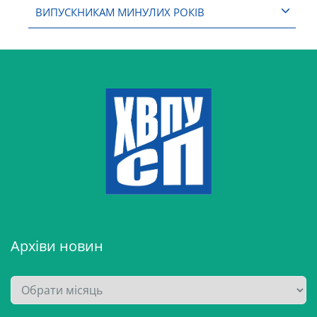
ВИПУСКНИКАМ МИНУЛИХ РОКІВ
Архіви новин
А
р