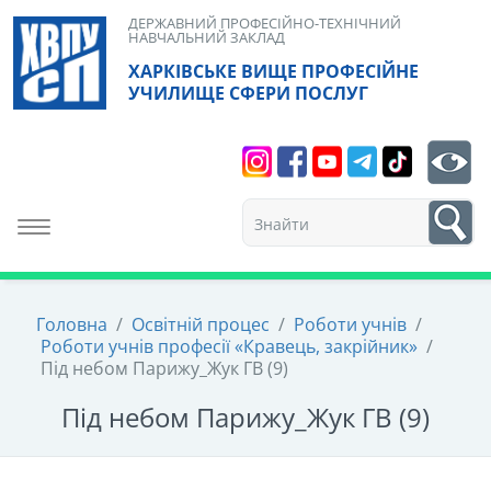
Skip
ДЕРЖАВНИЙ ПРОФЕСІЙНО-ТЕХНІЧНИЙ
НАВЧАЛЬНИЙ ЗАКЛАД
to
ХАРКІВСЬКЕ ВИЩЕ ПРОФЕСІЙНЕ
content
УЧИЛИЩЕ СФЕРИ ПОСЛУГ
Search
bt
1
Toggle navigation
Головна
/
Освітній процес
/
Роботи учнів
/
Роботи учнів професії «Кравець, закрійник»
/
Під небом Парижу_Жук ГВ (9)
Під небом Парижу_Жук ГВ (9)