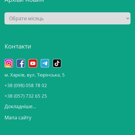
А
р
х
і
Контакти
в
и
н
о
м. Харків, вул. Тюрінська, 5
в
и
+38 (098) 058 78 02
н
+38 (057) 732 65 25
Докладніше...
Мапа сайту