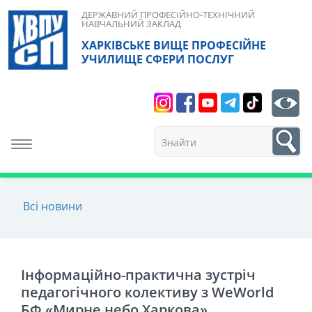
Skip
ДЕРЖАВНИЙ ПРОФЕСІЙНО-ТЕХНІЧНИЙ
НАВЧАЛЬНИЙ ЗАКЛАД
to
ХАРКІВСЬКЕ ВИЩЕ ПРОФЕСІЙНЕ
content
УЧИЛИЩЕ СФЕРИ ПОСЛУГ
Search
bt
1
Toggle navigation
Всі новини
Інформаційно-практична зустріч
педагогічного колективу з WeWorld
БФ «Мирне небо Харкова»