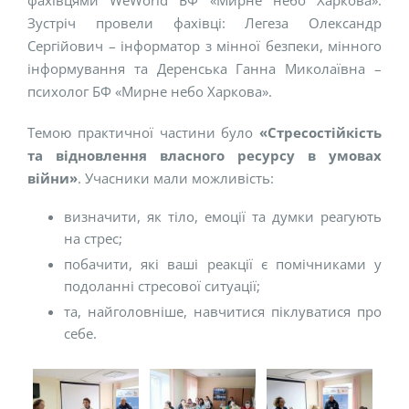
Зустріч провели фахівці: Легеза Олександр
Сергійович – інформатор з мінної безпеки, мінного
інформування та Деренська Ганна Миколаївна –
психолог БФ «Мирне небо Харкова».
Темою практичної частини було
«Стресостійкість
та відновлення власного ресурсу в умовах
війни»
. Учасники мали можливість:
визначити, як тіло, емоції та думки реагують
на стрес;
побачити, які ваші реакції є помічниками у
подоланні стресової ситуації;
та, найголовніше, навчитися піклуватися про
себе.