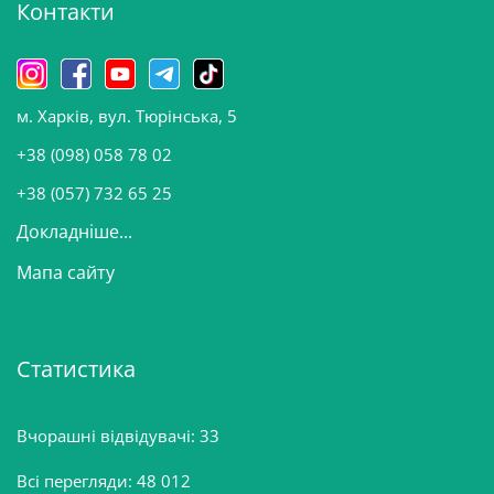
Контакти
в
и
н
о
м. Харків, вул. Тюрінська, 5
в
и
+38 (098) 058 78 02
н
+38 (057) 732 65 25
Докладніше...
Мапа сайту
Статистика
Вчорашні відвідувачі:
33
Всі перегляди:
48 012