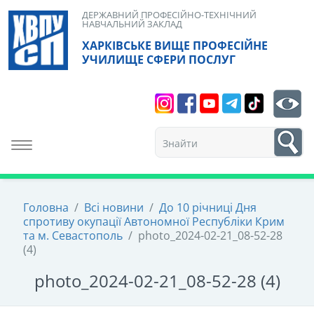
Skip
ДЕРЖАВНИЙ ПРОФЕСІЙНО-ТЕХНІЧНИЙ
НАВЧАЛЬНИЙ ЗАКЛАД
to
ХАРКІВСЬКЕ ВИЩЕ ПРОФЕСІЙНЕ
content
УЧИЛИЩЕ СФЕРИ ПОСЛУГ
Search
bt
1
Toggle navigation
Головна
/
Всі новини
/
До 10 річниці Дня
спротиву окупації Автономної Республіки Крим
та м. Севастополь
/
photo_2024-02-21_08-52-28
(4)
photo_2024-02-21_08-52-28 (4)