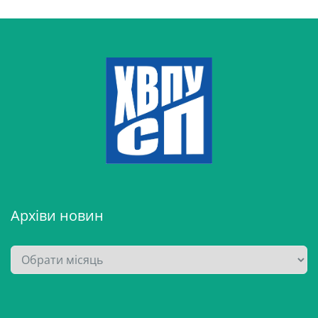
Архіви новин
А
р
х
і