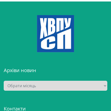
Архіви новин
А
р
х
і
Контакти
в