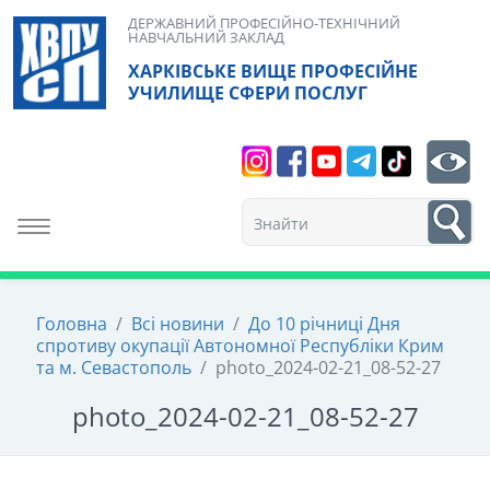
Skip
ДЕРЖАВНИЙ ПРОФЕСІЙНО-ТЕХНІЧНИЙ
НАВЧАЛЬНИЙ ЗАКЛАД
to
ХАРКІВСЬКЕ ВИЩЕ ПРОФЕСІЙНЕ
content
УЧИЛИЩЕ СФЕРИ ПОСЛУГ
Search
bt
1
Toggle navigation
Головна
/
Всі новини
/
До 10 річниці Дня
спротиву окупації Автономної Республіки Крим
та м. Севастополь
/
photo_2024-02-21_08-52-27
photo_2024-02-21_08-52-27