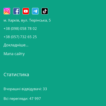
и
н
о
м. Харків, вул. Тюрінська, 5
в
и
+38 (098) 058 78 02
н
+38 (057) 732 65 25
Докладніше...
Мапа сайту
Статистика
Вчорашні відвідувачі:
33
Всі перегляди:
47 997