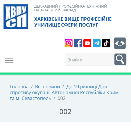
Skip
ДЕРЖАВНИЙ ПРОФЕСІЙНО-ТЕХНІЧНИЙ
НАВЧАЛЬНИЙ ЗАКЛАД
to
ХАРКІВСЬКЕ ВИЩЕ ПРОФЕСІЙНЕ
content
УЧИЛИЩЕ СФЕРИ ПОСЛУГ
Search
bt
1
Toggle navigation
Головна
/
Всі новини
/
До 10 річниці Дня
спротиву окупації Автономної Республіки Крим
та м. Севастополь
/
002
002