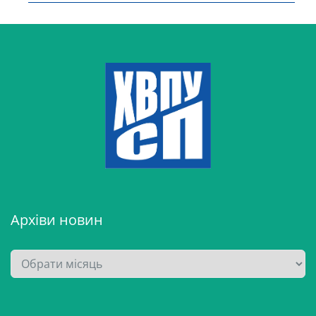
Архіви новин
А
р
х
і