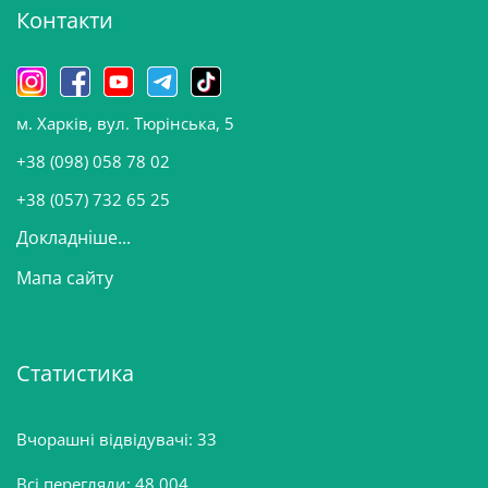
Контакти
в
и
н
о
м. Харків, вул. Тюрінська, 5
в
и
+38 (098) 058 78 02
н
+38 (057) 732 65 25
Докладніше...
Мапа сайту
Статистика
Вчорашні відвідувачі:
33
Всі перегляди:
48 004