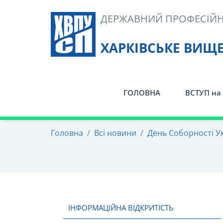
Skip
ДЕРЖАВНИЙ ПРОФЕСІЙН
to
content
ХАРКІВСЬКЕ ВИЩ
ГОЛОВНА
ВСТУП на 
Головна
/
Всі новини
/
День Соборності У
ІНФОРМАЦІЙНА ВІДКРИТІСТЬ