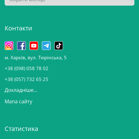
р
х
і
Контакти
в
и
н
о
м. Харків, вул. Тюрінська, 5
в
и
+38 (098) 058 78 02
н
+38 (057) 732 65 25
Докладніше...
Мапа сайту
Статистика