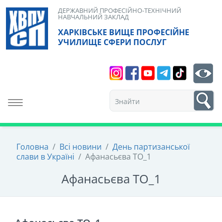
Skip
ДЕРЖАВНИЙ ПРОФЕСІЙНО-ТЕХНІЧНИЙ
НАВЧАЛЬНИЙ ЗАКЛАД
to
ХАРКІВСЬКЕ ВИЩЕ ПРОФЕСІЙНЕ
content
УЧИЛИЩЕ СФЕРИ ПОСЛУГ
Search
bt
1
Toggle navigation
Головна
/
Всі новини
/
День партизанської
слави в Україні
/
Афанасьєва ТО_1
Афанасьєва ТО_1