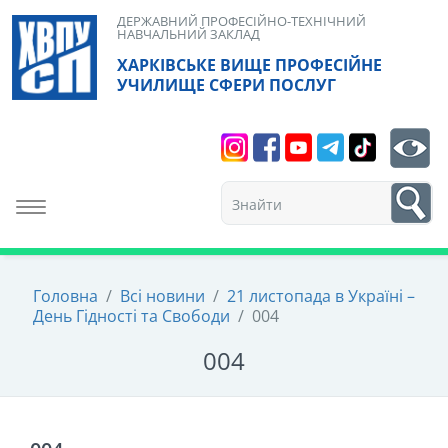
Skip
ДЕРЖАВНИЙ ПРОФЕСІЙНО-ТЕХНІЧНИЙ
НАВЧАЛЬНИЙ ЗАКЛАД
to
ХАРКІВСЬКЕ ВИЩЕ ПРОФЕСІЙНЕ
content
УЧИЛИЩЕ СФЕРИ ПОСЛУГ
Search
bt
1
Toggle navigation
Головна
/
Всі новини
/
21 листопада в Україні –
День Гідності та Свободи
/
004
004