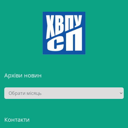
Архіви новин
А
р
х
і
Контакти
в
и