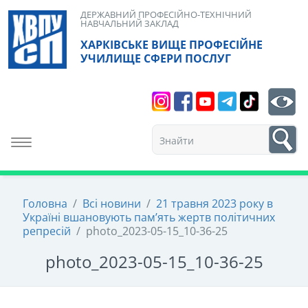
Skip
ДЕРЖАВНИЙ ПРОФЕСІЙНО-ТЕХНІЧНИЙ
НАВЧАЛЬНИЙ ЗАКЛАД
to
ХАРКІВСЬКЕ ВИЩЕ ПРОФЕСІЙНЕ
content
УЧИЛИЩЕ СФЕРИ ПОСЛУГ
Search
bt
1
Toggle navigation
Головна
/
Всі новини
/
21 травня 2023 року в
Україні вшановують пам’ять жертв політичних
репресій
/
photo_2023-05-15_10-36-25
photo_2023-05-15_10-36-25