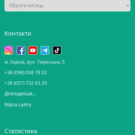
А
р
х
і
Контакти
в
и
н
о
м. Харків, вул. Тюрінська, 5
в
и
+38 (098) 058 78 02
н
+38 (057) 732 65 25
Докладніше...
Мапа сайту
Статистика