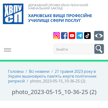
Skip
ДЕРЖАВНИЙ ПРОФЕСІЙНО-ТЕХНІЧНИЙ
НАВЧАЛЬНИЙ ЗАКЛАД
to
ХАРКІВСЬКЕ ВИЩЕ ПРОФЕСІЙНЕ
content
УЧИЛИЩЕ СФЕРИ ПОСЛУГ
Search
bt
1
Toggle navigation
Головна
/
Всі новини
/
21 травня 2023 року в
Україні вшановують пам’ять жертв політичних
репресій
/
photo_2023-05-15_10-36-25 (2)
photo_2023-05-15_10-36-25 (2)