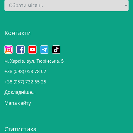
А
р
х
і
Контакти
в
и
н
о
м. Харків, вул. Тюрінська, 5
в
и
+38 (098) 058 78 02
н
+38 (057) 732 65 25
Докладніше...
Мапа сайту
Статистика