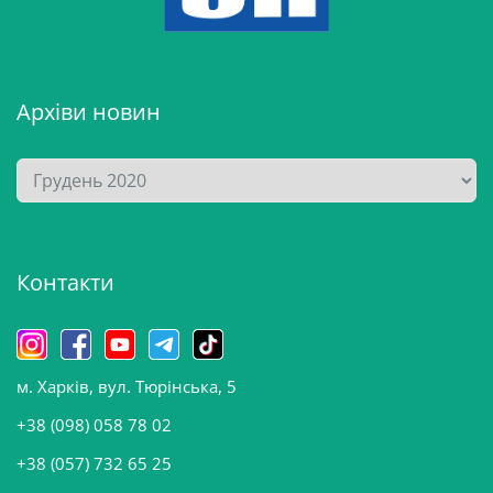
Архіви новин
А
р
х
і
Контакти
в
и
н
о
м. Харків, вул. Тюрінська, 5
в
и
+38 (098) 058 78 02
н
+38 (057) 732 65 25