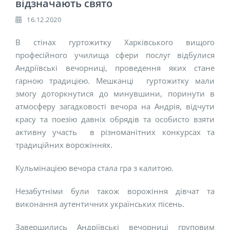
відзначають свято
16.12.2020
В стінах гуртожитку Харківського вищого
професійного училища сфери послуг відбулися
Андріївські вечорниці, проведення яких стане
гарною традицією. Мешканці гуртожитку мали
змогу доторкнутися до минувшини, поринути в
атмосферу загадковості вечора на Андрія, відчути
красу та поезію давніх обрядів та особисто взяти
активну участь в різноманітних конкурсах та
традиційних ворожіннях.
Кульмінацією вечора стала гра з калитою.
Незабутніми були також ворожіння дівчат та
виконання аутентичних українських пісень.
Завершились Андріївські вечорниці груповим