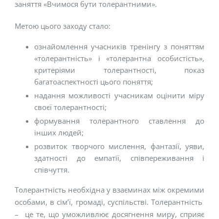
заняття «Вчимося бути толерантними».
Метою цього заходу стало:
ознайомлення учасників тренінгу з поняттям
«толерантність» і «толерантна особистість»,
критеріями толерантності, показ
багатоаспектності цього поняття;
надання можливості учасникам оцінити міру
своєї толерантності;
формування толерантного ставлення до
інших людей;
розвиток творчого мислення, фантазії, уяви,
здатності до емпатії, співпереживання і
співчуття.
Толерантність необхідна у взаєминах між окремими
особами, в сім’ї, громаді, суспільстві. Толерантність
– це те, що уможливлює досягнення миру, сприяє