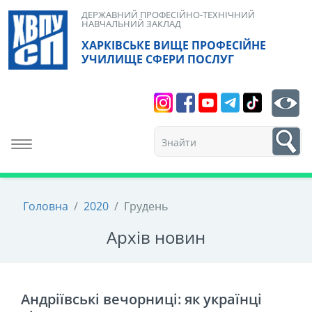
Skip
ДЕРЖАВНИЙ ПРОФЕСІЙНО-ТЕХНІЧНИЙ
НАВЧАЛЬНИЙ ЗАКЛАД
to
ХАРКІВСЬКЕ ВИЩЕ ПРОФЕСІЙНЕ
content
УЧИЛИЩЕ СФЕРИ ПОСЛУГ
Search
bt
1
Toggle navigation
Головна
/
2020
/
Грудень
Архiв новин
Андріївські вечорниці: як українці