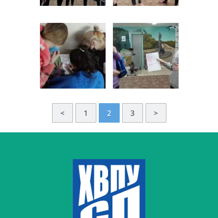
<
1
2
3
>