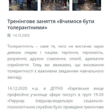
Тренінгове заняття «Вчимося бути
толерантними»
14.12.2020
Толерантність – саме те, чого не вистачає зараз
деяким людям і націям: терпіння, терпимість,
розуміння, дружнє ставлення, спокій, адекватне
сприйняття. Тому ми вважаємо, що виховання
толерантності є важливим завданням навчального
закладу.
14.12.2020 н.р. в ДПТНЗ «Харківське вище
професійне училище сфери послуг» в групі 19-20
«Перукар (перукар-модельєр)» соціально-
психологічною службою було проведене тренінгове