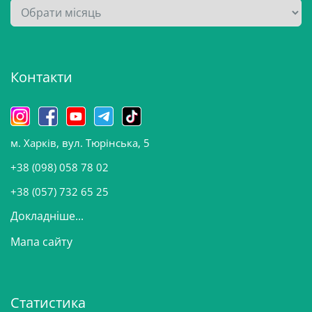
А
р
х
і
Контакти
в
и
н
о
м. Харків, вул. Тюрінська, 5
в
и
+38 (098) 058 78 02
н
+38 (057) 732 65 25
Докладніше...
Мапа сайту
Статистика