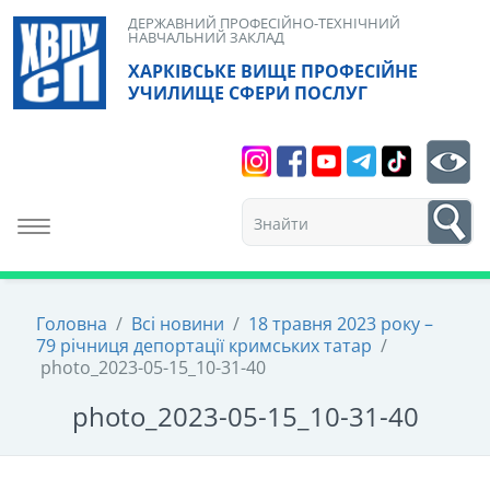
Skip
ДЕРЖАВНИЙ ПРОФЕСІЙНО-ТЕХНІЧНИЙ
НАВЧАЛЬНИЙ ЗАКЛАД
to
ХАРКІВСЬКЕ ВИЩЕ ПРОФЕСІЙНЕ
content
УЧИЛИЩЕ СФЕРИ ПОСЛУГ
Search
bt
1
Toggle navigation
Головна
/
Всі новини
/
18 травня 2023 року –
79 річниця депортації кримських татар
/
photo_2023-05-15_10-31-40
photo_2023-05-15_10-31-40