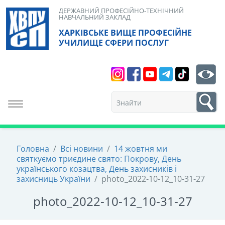
Skip
ДЕРЖАВНИЙ ПРОФЕСІЙНО-ТЕХНІЧНИЙ
НАВЧАЛЬНИЙ ЗАКЛАД
to
ХАРКІВСЬКЕ ВИЩЕ ПРОФЕСІЙНЕ
content
УЧИЛИЩЕ СФЕРИ ПОСЛУГ
Search
bt
1
Toggle navigation
Головна
/
Всі новини
/
14 жовтня ми
святкуємо триєдине свято: Покрову, День
українського козацтва, День захисників і
захисниць України
/
photo_2022-10-12_10-31-27
photo_2022-10-12_10-31-27