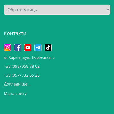
А
р
х
і
Контакти
в
и
н
о
м. Харків, вул. Тюрінська, 5
в
и
+38 (098) 058 78 02
н
+38 (057) 732 65 25
Докладніше...
Мапа сайту