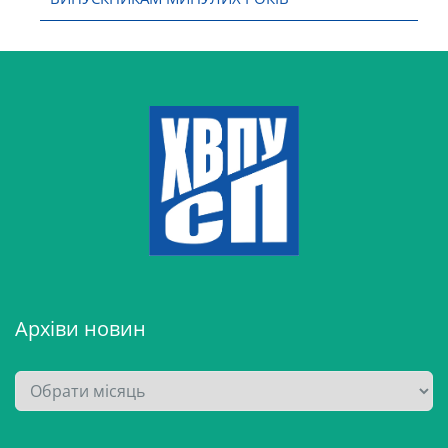
Архіви новин
А
р
х