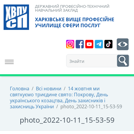
Skip
ДЕРЖАВНИЙ ПРОФЕСІЙНО-ТЕХНІЧНИЙ
НАВЧАЛЬНИЙ ЗАКЛАД
to
ХАРКІВСЬКЕ ВИЩЕ ПРОФЕСІЙНЕ
content
УЧИЛИЩЕ СФЕРИ ПОСЛУГ
Search
bt
1
Toggle navigation
Головна
/
Всі новини
/
14 жовтня ми
святкуємо триєдине свято: Покрову, День
українського козацтва, День захисників і
захисниць України
/
photo_2022-10-11_15-53-59
photo_2022-10-11_15-53-59