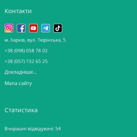
і
Контакти
в
и
н
о
м. Харків, вул. Тюрінська, 5
в
и
+38 (098) 058 78 02
н
+38 (057) 732 65 25
Докладніше...
Мапа сайту
Статистика
Вчорашні відвідувачі:
54