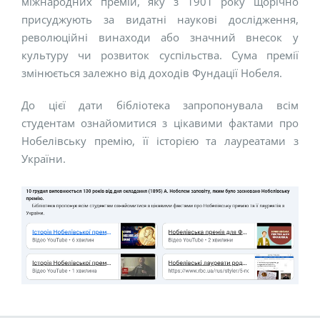
міжнародних премій, яку з 1901 року щорічно
присуджують за видатні наукові дослідження,
революційні винаходи або значний внесок у
культуру чи розвиток суспільства. Сума премії
змінюється залежно від доходів Фундації Нобеля.
До цієї дати бібліотека запропонувала всім
студентам ознайомитися з цікавими фактами про
Нобелівську премію, її історією та лауреатами з
України.