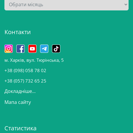
А
р
х
і
Контакти
в
и
н
о
м. Харків, вул. Тюрінська, 5
в
и
+38 (098) 058 78 02
н
+38 (057) 732 65 25
Докладніше...
Мапа сайту
Статистика