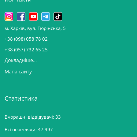
и
н
о
м. Харків, вул. Тюрінська, 5
в
и
+38 (098) 058 78 02
н
+38 (057) 732 65 25
Докладніше...
Мапа сайту
Статистика
Вчорашні відвідувачі:
33
Всі перегляди:
47 997