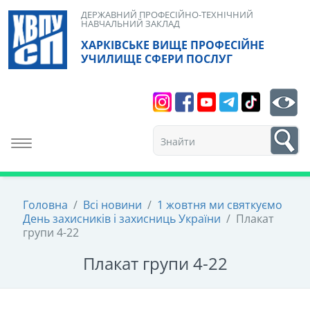
Skip
ДЕРЖАВНИЙ ПРОФЕСІЙНО-ТЕХНІЧНИЙ
НАВЧАЛЬНИЙ ЗАКЛАД
to
ХАРКІВСЬКЕ ВИЩЕ ПРОФЕСІЙНЕ
content
УЧИЛИЩЕ СФЕРИ ПОСЛУГ
Search
bt
1
Toggle navigation
Головна
/
Всі новини
/
1 жовтня ми святкуємо
День захисників і захисниць України
/
Плакат
групи 4-22
Плакат групи 4-22