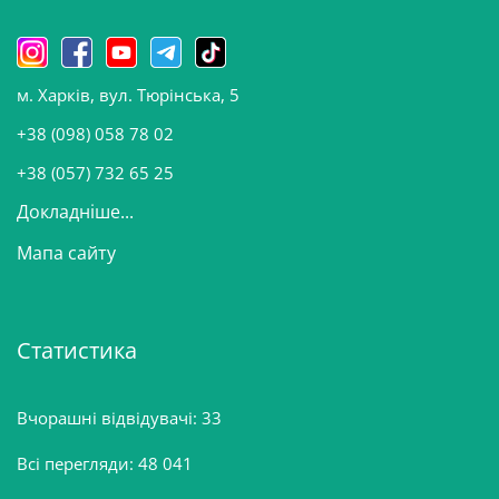
и
н
о
м. Харків, вул. Тюрінська, 5
в
и
+38 (098) 058 78 02
н
+38 (057) 732 65 25
Докладніше...
Мапа сайту
Статистика
Вчорашні відвідувачі:
33
Всі перегляди:
48 041