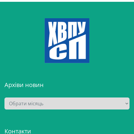
Архіви новин
А
р
х
і
Контакти
в