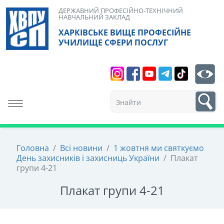
Skip
ДЕРЖАВНИЙ ПРОФЕСІЙНО-ТЕХНІЧНИЙ
НАВЧАЛЬНИЙ ЗАКЛАД
to
ХАРКІВСЬКЕ ВИЩЕ ПРОФЕСІЙНЕ
content
УЧИЛИЩЕ СФЕРИ ПОСЛУГ
Search
bt
1
Toggle navigation
Головна
/
Всі новини
/
1 жовтня ми святкуємо
День захисників і захисниць України
/
Плакат
групи 4-21
Плакат групи 4-21