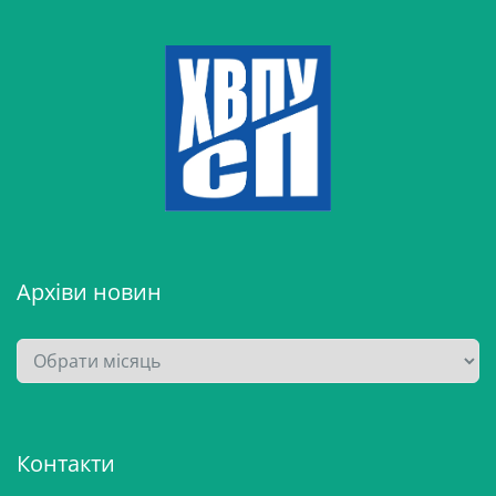
Архіви новин
А
р
х
і
Контакти
в
и