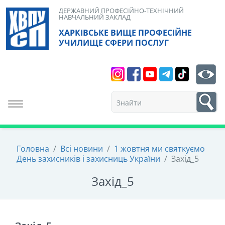
Skip
ДЕРЖАВНИЙ ПРОФЕСІЙНО-ТЕХНІЧНИЙ
НАВЧАЛЬНИЙ ЗАКЛАД
to
ХАРКІВСЬКЕ ВИЩЕ ПРОФЕСІЙНЕ
content
УЧИЛИЩЕ СФЕРИ ПОСЛУГ
Search
bt
1
Toggle navigation
Головна
/
Всі новини
/
1 жовтня ми святкуємо
День захисників і захисниць України
/
Захід_5
Захід_5